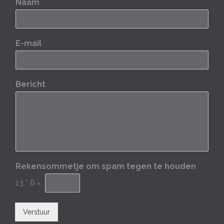
Naam
*
E-mail
*
Bericht
*
Rekensommetje om spam tegen te houden
*
13
*
6
=
Verstuur