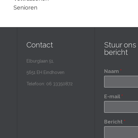
Senioren
Contact
Stuur ons
bericht
Elburglaan 51,
Naam
*
5651 EH Eindhoven
Telefoon: 06 33350872
E-mail
*
Bericht
*