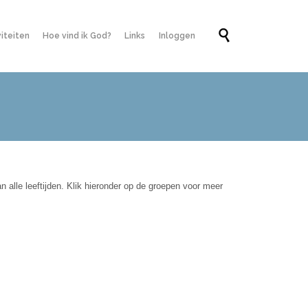
Skip

viteiten
Hoe vind ik God?
Links
Inloggen
to
content
alle leeftijden. Klik hieronder op de groepen voor meer