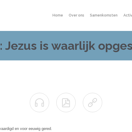
Home
Over ons
Samenkomsten
Acti
: Jezus is waarlijk opge



vaardigd en voor eeuwig gered.