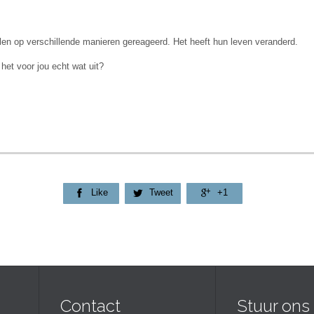
len op verschillende manieren gereageerd. Het heeft hun leven veranderd.
et voor jou echt wat uit?
Like
Tweet
+1



Contact
Stuur ons