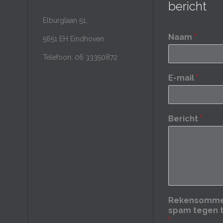
bericht
Elburglaan 51,
Naam
*
5651 EH Eindhoven
Telefoon: 06 33350872
E-mail
*
Bericht
*
Rekensomme
spam tegen 
*