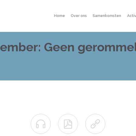
Home
Over ons
Samenkomsten
Acti
tember: Geen gerommel


