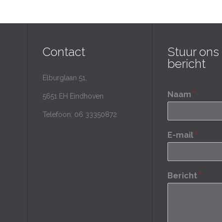
Contact
Stuur ons
bericht
Elburglaan 51,
Naam
*
5651 EH Eindhoven
Telefoon: 06 33350872
E-mail
*
Bericht
*