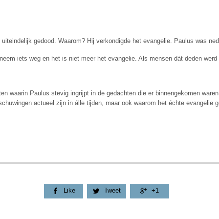
 uiteindelijk gedood. Waarom? Hij verkondigde het evangelie. Paulus was ned
f neem iets weg en het is niet meer het evangelie. Als mensen dát deden werd 
ten waarin Paulus stevig ingrijpt in de gedachten die er binnengekomen war
huwingen actueel zijn in álle tijden, maar ook waarom het échte evangelie go
Like
Tweet
+1


