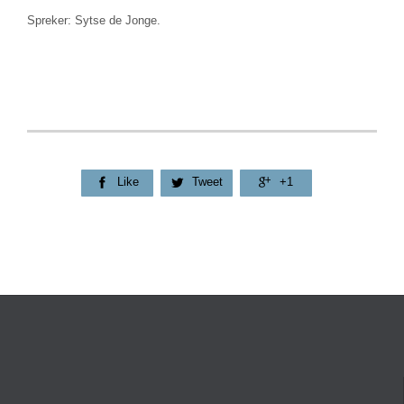
Spreker: Sytse de Jonge.
Like
Tweet
+1


