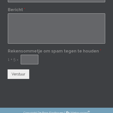
Bericht
*
Rekensommetje om spam tegen te houden
*
1
+
5
=
Verstuur
®
Copyright
De Bron Eindhoven
|
Webpuccino