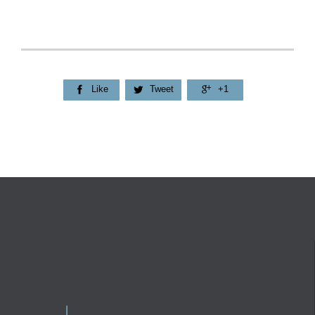
Like
Tweet
+1


